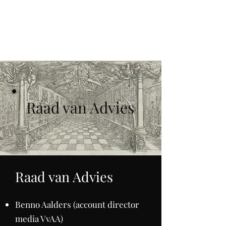
STICHTING
WUNDERKAMMER
CONCERTS
Raad van Advies
Raad van Advies​
Benno Aalders (account director
media VvAA)