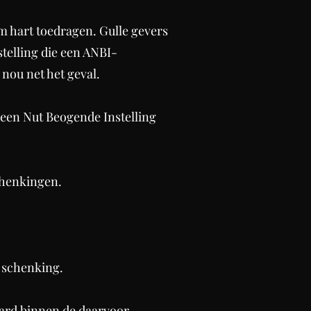
 hart toedragen. Gulle gevers
stelling die een ANBI-
nou net het geval.
een Nut Beogende Instelling
chenkingen.
n schenking.
aard binnen de daarvoor