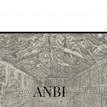
TING WUNDERKAMMER CO
isatie
Educatie
Project Parallel Truths
Agenda
Doneren
A
ANBI