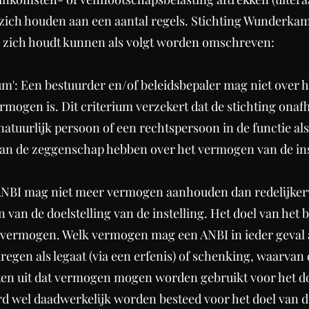
 zich houden aan een aantal regels. Stichting Wunderka
g zich houdt kunnen als volgt worden omschreven:
um': Een bestuurder en/of beleidsbepaler mag niet over 
ermogen is. Dit criterium verzekert dat de stichting onafh
atuurlijk persoon of een rechtspersoon in de functie als
n de zeggenschap hebben over het vermogen van de ins
 ANBI mag niet meer vermogen aanhouden dan redelijkerwi
an de doelstelling van de instelling. Het doel van het b
 vermogen. Welk vermogen mag een ANBI in ieder geval
regen als legaat (via een erfenis) of schenking, waarvan 
ten uit dat vermogen mogen worden gebruikt voor het d
d wel daadwerkelijk worden besteed voor het doel van d