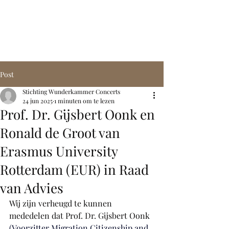
STICHTING
WUNDERKAMMER
CONCERTS
Post
Stichting Wunderkammer Concerts
24 jun 2025
1 minuten om te lezen
Prof. Dr. Gijsbert Oonk en
Ronald de Groot van
Erasmus University
Rotterdam (EUR) in Raad
van Advies
Wij zijn verheugd te kunnen 
mededelen dat Prof. Dr. Gijsbert Oonk
(Voorzitter Migration Citizenship and 