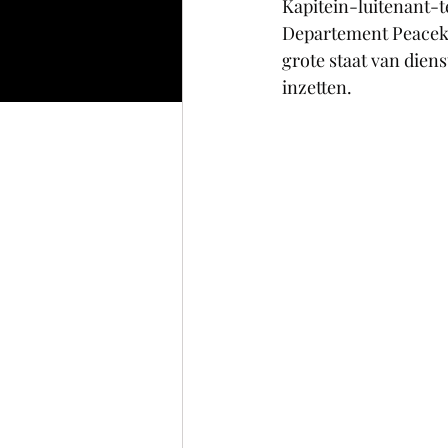
Kapitein-luitenant-t
Departement Peacek
grote staat van dienst
inzetten. 