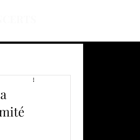
NCERTS
NBI
Partners
Sponsors
Contact
ia
omité