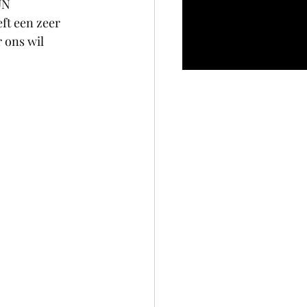
UN 
ft een zeer 
r ons wil 