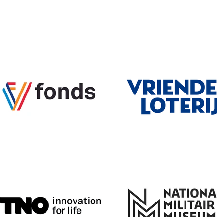
ELJA FOUNDATION
Prof
ondersteunt Project Parallel
Veld
Truths!
toe 