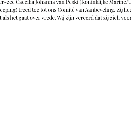
er-zee Caecilia Johanna van Peski
 (Koninklijke Marine/
eeping) 
treed toe tot ons Comité van Aanbeveling. Zij hee
 als het gaat over vrede. Wij zijn vereerd dat zij zich voo