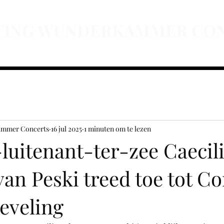
TING WUNDERKAMMER CO
isatie
Educatie
Project Parallel Truths
Agenda
Doneren
A
ammer Concerts
16 jul 2025
1 minuten om te lezen
luitenant-ter-zee Caecil
an Peski treed toe tot C
eveling