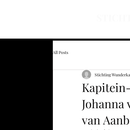
STICH
Home
Over ons
Nieuws
Organ
All Posts
Stichting Wunderk
Kapitein-
Johanna v
van Aanb