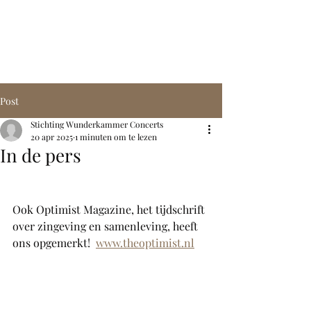
STICHTING
WUNDERKAMMER
CONCERTS
Post
Stichting Wunderkammer Concerts
20 apr 2025
1 minuten om te lezen
In de pers
Ook Optimist Magazine, het tijdschrift 
over zingeving en samenleving, heeft 
ons opgemerkt!  
www.theoptimist.nl