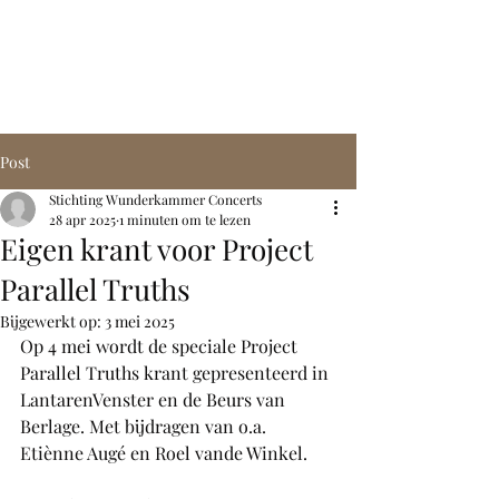
STICHTING
WUNDERKAMMER
CONCERTS
Post
Stichting Wunderkammer Concerts
28 apr 2025
1 minuten om te lezen
Eigen krant voor Project
Parallel Truths
Bijgewerkt op:
3 mei 2025
Op 4 mei wordt de speciale Project 
Parallel Truths krant gepresenteerd in 
LantarenVenster en de Beurs van 
Berlage. Met bijdragen van o.a. 
Etiènne Augé en Roel vande Winkel.