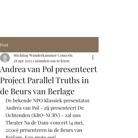
STICHTING
WUNDERKAMMER
CONCERTS
Post
Stichting Wunderkammer Concerts
28 apr 2025
1 minuten om te lezen
Andrea van Pol presenteert
Project Parallel Truths in
de Beurs van Berlage
De bekende NPO Klassiek presentator 
Andrea van Pol - zij presenteert De 
Ochtenden (KRO-NCRV) - zal ons 
Theater Na de Dam-concert (4 mei, 
21:00) presenteren in de Beurs van 
Berlage. Een grote eer!