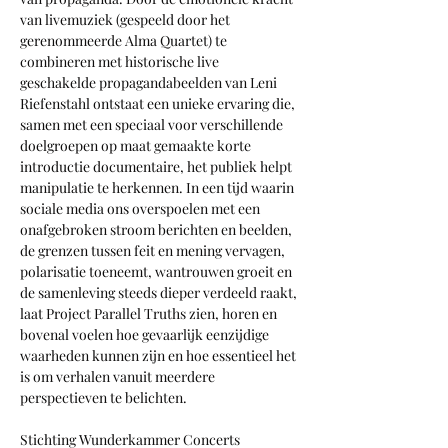
van livemuziek (gespeeld door het 
gerenommeerde Alma Quartet) te 
combineren met historische live 
geschakelde propagandabeelden van Leni 
Riefenstahl ontstaat een unieke ervaring die, 
samen met een speciaal voor verschillende 
doelgroepen op maat gemaakte korte 
introductie documentaire, het publiek helpt 
manipulatie te herkennen. In een tijd waarin 
sociale media ons overspoelen met een 
onafgebroken stroom berichten en beelden, 
de grenzen tussen feit en mening vervagen, 
polarisatie toeneemt, wantrouwen groeit en 
de samenleving steeds dieper verdeeld raakt, 
laat Project Parallel Truths zien, horen en 
bovenal voelen hoe gevaarlijk eenzijdige 
waarheden kunnen zijn en hoe essentieel het 
is om verhalen vanuit meerdere 
perspectieven te belichten.
Stichting Wunderkammer Concerts 