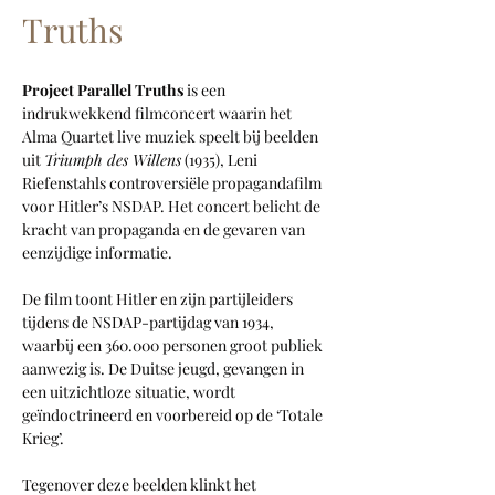
Truths
Project Parallel Truths 
is een 
indrukwekkend filmconcert waarin het 
Alma Quartet live muziek speelt bij beelden 
uit 
Triumph des Willens
 (1935), Leni 
Riefenstahls controversiële propagandafilm 
voor Hitler’s NSDAP. Het concert belicht de 
kracht van propaganda en de gevaren van 
eenzijdige informatie.
De film toont Hitler en zijn partijleiders 
tijdens de NSDAP-partijdag van 1934, 
waarbij een 360.000 personen groot publiek 
aanwezig is. De Duitse jeugd, gevangen in 
een uitzichtloze situatie, wordt 
geïndoctrineerd en voorbereid op de ‘Totale 
Krieg’.
Tegenover deze beelden klinkt het 