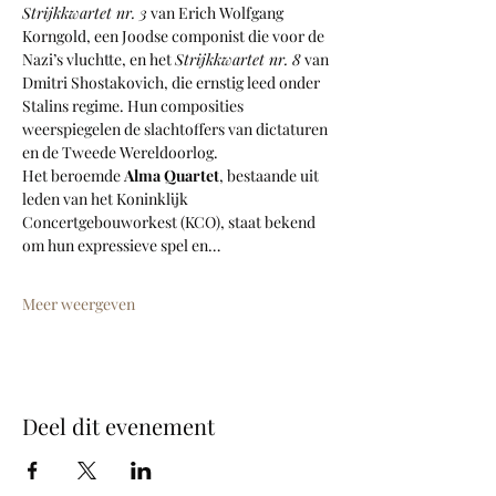
Strijkkwartet nr. 3
 van Erich Wolfgang 
Korngold, een Joodse componist die voor de 
Nazi’s vluchtte, en het 
Strijkkwartet nr. 8
 van 
Dmitri Shostakovich, die ernstig leed onder 
Stalins regime. Hun composities 
weerspiegelen de slachtoffers van dictaturen 
en de Tweede Wereldoorlog.
Het beroemde 
Alma Quartet
, bestaande uit 
leden van het Koninklijk 
Concertgebouworkest (KCO), staat bekend 
om hun expressieve spel en…
Meer weergeven
Deel dit evenement