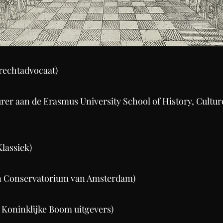
frechtadvocaat)
cturer aan de Erasmus University School of History, Cul
lassiek)
aan Conservatorium van Amsterdam)
ie Koninklijke Boom uitgevers)