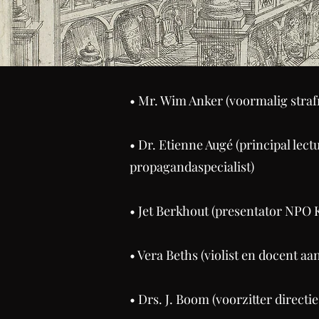
​• Mr. Wim Anker (voormalig stra
• Dr. Etienne Augé (principal le
propagandaspecialist)
• Jet Berkhout (presentator NPO K
• Vera Beths (violist en docent 
• Drs. J. Boom (voorzitter direct