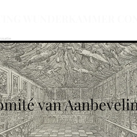
TING WUNDERKAMMER CO
isatie
Educatie
Project Parallel Truths
Agenda
Doneren
A
mité van Aanbeveli