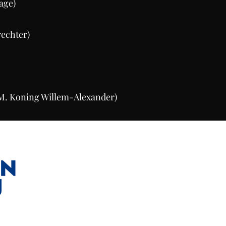
age)
rechter)
. Koning Willem-Alexander)​