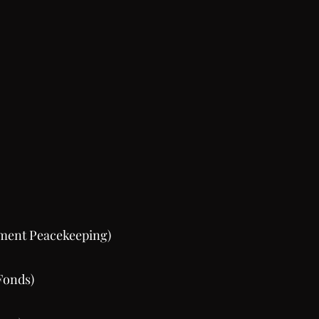
tement Peacekeeping)
s)​​​​​