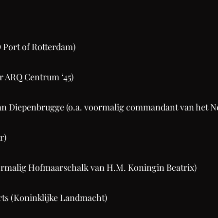
O Port of Rotterdam)
er ARQ Centrum ‘45)
van Diepenbrugge (o.a. voormalig commandant van het N
r)
malig Hofmaarschalk van H.M. Koningin Beatrix)
rts (Koninklijke Landmacht)