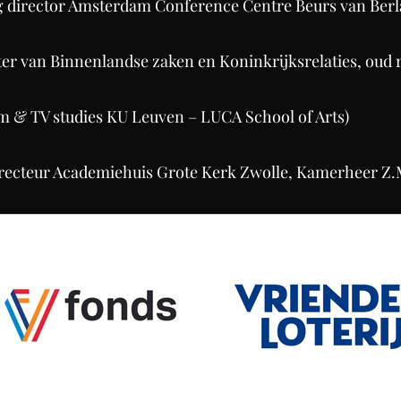
 director Amsterdam Conference Centre Beurs van Berl
ter van Binnenlandse zaken en Koninkrijksrelaties, oud 
ilm & TV studies KU Leuven – LUCA School of Arts)
recteur Academiehuis Grote Kerk Zwolle, Kamerheer Z.M