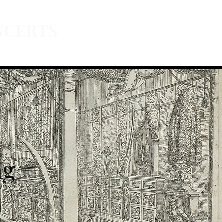
NCERTS
NBI
Partners
Sponsors
Contact
ng