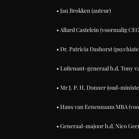
• Jan Brokken (auteur)
• Allard Castelein (voormalig CE
• Dr. Patricia Dashorst (psychiat
• Luitenant-generaal b.d. Tony 
• Mr J. P. H. Donner (oud-ministe
• Hans van Eenennaam MBA (voor
• Generaal-majoor b.d. Nico Gee