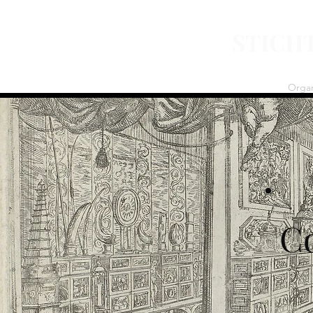
STICH
Home
Over ons
Nieuws
Organ
Co